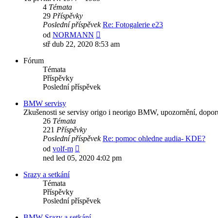
4
Témata
29
Příspěvky
Poslední příspěvek
Re: Fotogalerie e23
Zobrazit
od
NORMANN
poslední
stř dub 22, 2020 8:53 am
příspěvek
Fórum
Témata
Příspěvky
Poslední příspěvek
BMW servisy
Zkušenosti se servisy origo i neorigo BMW, upozornění, dopor
26
Témata
221
Příspěvky
Poslední příspěvek
Re: pomoc ohledne audia- KDE?
Zobrazit
od
volf-m
poslední
ned led 05, 2020 4:02 pm
příspěvek
Srazy a setkání
Témata
Příspěvky
Poslední příspěvek
BMW Srazy a setkání