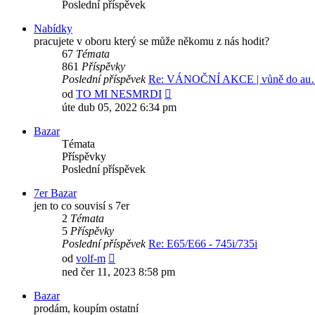
Poslední příspěvek
Nabídky
pracujete v oboru který se může někomu z nás hodit?
67
Témata
861
Příspěvky
Poslední příspěvek
Re: VÁNOČNÍ AKCE | vůně do a
Zobrazit
od
TO MI NESMRDI
poslední
úte dub 05, 2022 6:34 pm
příspěvek
Bazar
Témata
Příspěvky
Poslední příspěvek
7er Bazar
jen to co souvisí s 7er
2
Témata
5
Příspěvky
Poslední příspěvek
Re: E65/E66 - 745i/735i
Zobrazit
od
volf-m
poslední
ned čer 11, 2023 8:58 pm
příspěvek
Bazar
prodám, koupím ostatní