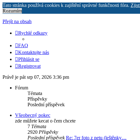
Tato stránka používá cookies k zajištění správné funkčnosti fóra.
Zjist
Rozumím
Přejít na obsah
Rychlé odkazy
FAQ
Kontaktujte nás
Přihlásit se
Registrovat
Právě je pát srp 07, 2026 3:36 pm
Fórum
Témata
Příspěvky
Poslední příspěvek
Všeobecný pokec
zde můžete kecat o čem chcete
7
Témata
2920
Příspěvky
Poslední příspěvek
Re: 7er foto z netu (leštěnky…