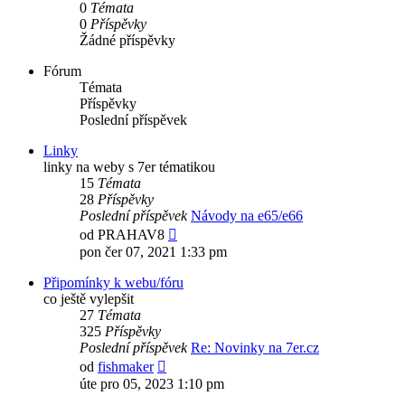
0
Témata
0
Příspěvky
Žádné příspěvky
Fórum
Témata
Příspěvky
Poslední příspěvek
Linky
linky na weby s 7er tématikou
15
Témata
28
Příspěvky
Poslední příspěvek
Návody na e65/e66
Zobrazit
od
PRAHAV8
poslední
pon čer 07, 2021 1:33 pm
příspěvek
Připomínky k webu/fóru
co ještě vylepšit
27
Témata
325
Příspěvky
Poslední příspěvek
Re: Novinky na 7er.cz
Zobrazit
od
fishmaker
poslední
úte pro 05, 2023 1:10 pm
příspěvek