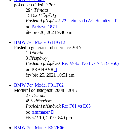
pokec jen ohledně 7er
294
Témata
15162
Příspěvky
Poslední příspěvek
22" letní sada AC Schnitzer T…
Zobrazit
od
Partyzan187
poslední
úte pro 26, 2023 9:40 am
příspěvek
BMW 7er, Model G11/G12
Poslední generace od července 2015
1
Témata
3
Příspěvky
Poslední příspěvek
Re: Motor N63 vs N73 (z e66)
Zobrazit
od
PRAHAV8
poslední
čtv bře 25, 2021 10:51 am
příspěvek
BMW 7er, Model F01/F02
Moderní od listopadu 2008 - 2015
27
Témata
495
Příspěvky
Poslední příspěvek
Re: F01 vs E65
Zobrazit
od
fishmaker
poslední
čtv zář 19, 2019 3:49 pm
příspěvek
BMW 7er, Model E65/E66