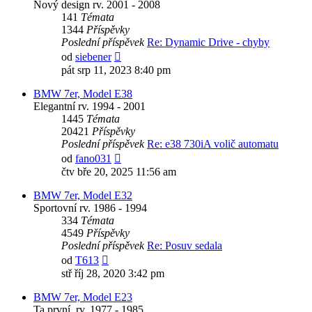
Nový design rv. 2001 - 2008
141
Témata
1344
Příspěvky
Poslední příspěvek
Re: Dynamic Drive - chyby
Zobrazit
od
siebener
poslední
pát srp 11, 2023 8:40 pm
příspěvek
BMW 7er, Model E38
Elegantní rv. 1994 - 2001
1445
Témata
20421
Příspěvky
Poslední příspěvek
Re: e38 730iA volič automatu
Zobrazit
od
fano031
poslední
čtv bře 20, 2025 11:56 am
příspěvek
BMW 7er, Model E32
Sportovní rv. 1986 - 1994
334
Témata
4549
Příspěvky
Poslední příspěvek
Re: Posuv sedala
Zobrazit
od
T613
poslední
stř říj 28, 2020 3:42 pm
příspěvek
BMW 7er, Model E23
Ta první. rv. 1977 - 1985