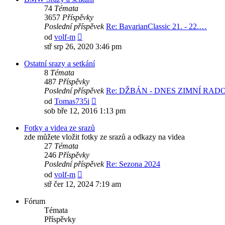
74
Témata
3657
Příspěvky
Poslední příspěvek
Re: BavarianClassic 21. - 22.…
Zobrazit
od
volf-m
poslední
stř srp 26, 2020 3:46 pm
příspěvek
Ostatní srazy a setkání
8
Témata
487
Příspěvky
Poslední příspěvek
Re: DŽBÁN - DNES ZIMNÍ RA
Zobrazit
od
Tomas735i
poslední
sob bře 12, 2016 1:13 pm
příspěvek
Fotky a videa ze srazů
zde můžete vložit fotky ze srazů a odkazy na videa
27
Témata
246
Příspěvky
Poslední příspěvek
Re: Sezona 2024
Zobrazit
od
volf-m
poslední
stř čer 12, 2024 7:19 am
příspěvek
Fórum
Témata
Příspěvky