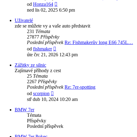
Zobrazit
od
Honza164
poslední
ned lis 02, 2025 6:50 pm
příspěvek
Uživatelé
zde se můžete vy a vaše auto představit
231
Témata
27877
Příspěvky
Poslední příspěvek
Re: Fishmakerův long E66 745L…
Zobrazit
od
fishmaker
poslední
úte črc 21, 2026 12:43 pm
příspěvek
Zážitky ze silnic
Zajímavé příhody z cest
25
Témata
2267
Příspěvky
Poslední příspěvek
Re: 7er-spotting
Zobrazit
od
scorpion
poslední
stř dub 10, 2024 10:20 am
příspěvek
BMW 7er
Témata
Příspěvky
Poslední příspěvek
BMW 7er Pokec