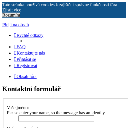
Tato stránka používá cookies k zajištění správné funkčnosti fóra.
Zjistit více
Rozumím
Přejít na obsah
Rychlé odkazy
FAQ
Kontaktujte nás
Přihlásit se
Registrovat
Obsah fóra
Kontaktní formulář
Vaše jméno:
Please enter your name, so the message has an identity.