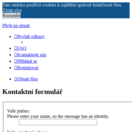
Tato stránka používá cookies k zajištění správné funkčnosti fóra.
Zjistit více
Rozumím
Přejít na obsah
Rychlé odkazy
FAQ
Kontaktujte nás
Přihlásit se
Registrovat
Obsah fóra
Kontaktní formulář
Vaše jméno:
Please enter your name, so the message has an identity.