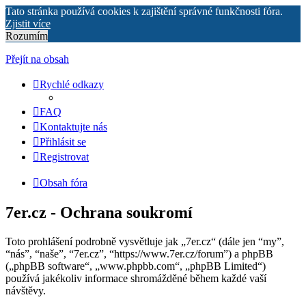
Tato stránka používá cookies k zajištění správné funkčnosti fóra.
Zjistit více
Rozumím
Přejít na obsah
Rychlé odkazy
FAQ
Kontaktujte nás
Přihlásit se
Registrovat
Obsah fóra
7er.cz - Ochrana soukromí
Toto prohlášení podrobně vysvětluje jak „7er.cz“ (dále jen “my”,
“nás”, “naše”, “7er.cz”, “https://www.7er.cz/forum”) a phpBB
(„phpBB software“, „www.phpbb.com“, „phpBB Limited“)
používá jakékoliv informace shromážděné během každé vaší
návštěvy.