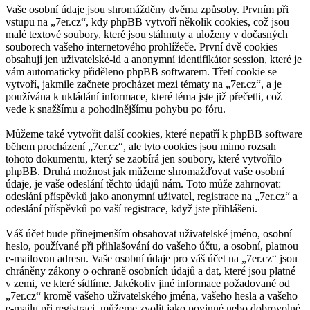
Vaše osobní údaje jsou shromážděny dvěma způsoby. Prvním při
vstupu na „7er.cz“, kdy phpBB vytvoří několik cookies, což jsou
malé textové soubory, které jsou stáhnuty a uloženy v dočasných
souborech vašeho internetového prohlížeče. První dvě cookies
obsahují jen uživatelské-id a anonymní identifikátor session, které je
vám automaticky přiděleno phpBB softwarem. Třetí cookie se
vytvoří, jakmile začnete procházet mezi tématy na „7er.cz“, a je
používána k ukládání informace, které téma jste již přečetli, což
vede k snažšímu a pohodlnějšímu pohybu po fóru.
Můžeme také vytvořit další cookies, které nepatří k phpBB software
během procházení „7er.cz“, ale tyto cookies jsou mimo rozsah
tohoto dokumentu, který se zaobírá jen soubory, které vytvořilo
phpBB. Druhá možnost jak můžeme shromažďovat vaše osobní
údaje, je vaše odeslání těchto údajů nám. Toto může zahrnovat:
odeslání příspěvků jako anonymní uživatel, registrace na „7er.cz“ a
odeslání příspěvků po vaší registrace, když jste přihlášeni.
Váš účet bude přinejmenším obsahovat uživatelské jméno, osobní
heslo, používané při přihlašování do vašeho účtu, a osobní, platnou
e-mailovou adresu. Vaše osobní údaje pro váš účet na „7er.cz“ jsou
chráněny zákony o ochraně osobních údajů a dat, které jsou platné
v zemi, ve které sídlíme. Jakékoliv jiné informace požadované od
„7er.cz“ kromě vašeho uživatelského jména, vašeho hesla a vašeho
e-mailu při registraci, můžeme zvolit jako povinné nebo dobrovolné.