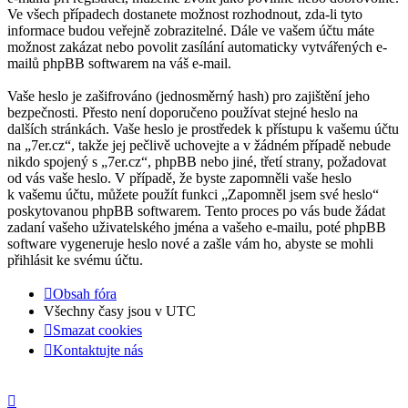
Ve všech případech dostanete možnost rozhodnout, zda-li tyto
informace budou veřejně zobrazitelné. Dále ve vašem účtu máte
možnost zakázat nebo povolit zasílání automaticky vytvářených e-
mailů phpBB softwarem na váš e-mail.
Vaše heslo je zašifrováno (jednosměrný hash) pro zajištění jeho
bezpečnosti. Přesto není doporučeno používat stejné heslo na
dalších stránkách. Vaše heslo je prostředek k přístupu k vašemu účtu
na „7er.cz“, takže jej pečlivě uchovejte a v žádném případě nebude
nikdo spojený s „7er.cz“, phpBB nebo jiné, třetí strany, požadovat
od vás vaše heslo. V případě, že byste zapomněli vaše heslo
k vašemu účtu, můžete použít funkci „Zapomněl jsem své heslo“
poskytovanou phpBB softwarem. Tento proces po vás bude žádat
zadaní vašeho uživatelského jména a vašeho e-mailu, poté phpBB
software vygeneruje heslo nové a zašle vám ho, abyste se mohli
přihlásit ke svému účtu.
Obsah fóra
Všechny časy jsou v
UTC
Smazat cookies
Kontaktujte nás