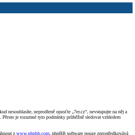
kud nesouhlasíte, neprodleně opusťte „7er.cz“, nevstupujte na něj a
i. Přesto je rozumné tyto podmínky průběžně sledovat vzhledem
táhnout z
www.phpbb.com
. phpBB software pouze zprostředkovává