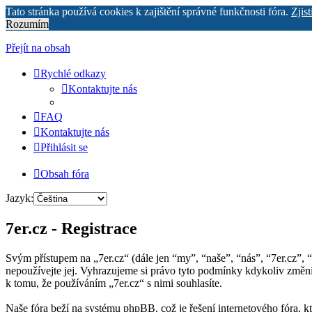
Tato stránka používá cookies k zajištění správné funkčnosti fóra.
Zjist
Rozumím
Přejít na obsah
Rychlé odkazy
Kontaktujte nás
FAQ
Kontaktujte nás
Přihlásit se
Obsah fóra
Jazyk:
7er.cz - Registrace
Svým přístupem na „7er.cz“ (dále jen “my”, “naše”, “nás”, “7er.cz”, 
nepoužívejte jej. Vyhrazujeme si právo tyto podmínky kdykoliv změn
k tomu, že používáním „7er.cz“ s nimi souhlasíte.
Naše fóra beží na systému phpBB, což je řešení internetového fóra, kt