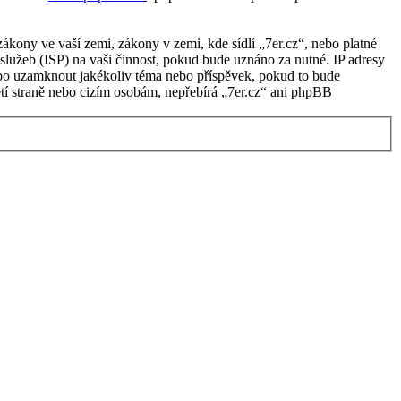
kony ve vaší zemi, zákony v zemi, kde sídlí „7er.cz“, nebo platné
lužeb (ISP) na vaši činnost, pokud bude uznáno za nutné. IP adresy
 nebo uzamknout jakékoliv téma nebo příspěvek, pokud to bude
etí straně nebo cizím osobám, nepřebírá „7er.cz“ ani phpBB