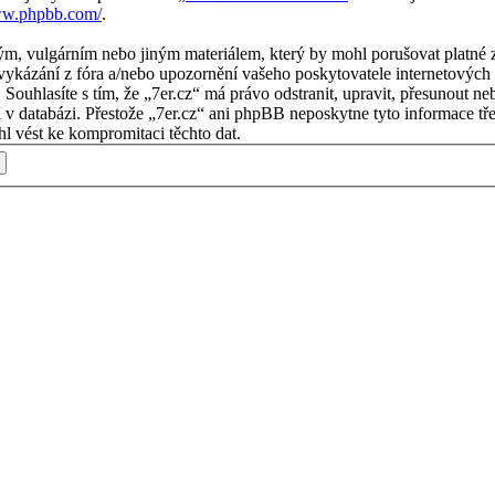
ww.phpbb.com/
.
m, vulgárním nebo jiným materiálem, který by mohl porušovat platné zá
ykázání z fóra a/nebo upozornění vašeho poskytovatele internetových s
. Souhlasíte s tím, že „7er.cz“ má právo odstranit, upravit, přesunout
i v databázi. Přestože „7er.cz“ ani phpBB neposkytne tyto informace tř
l vést ke kompromitaci těchto dat.