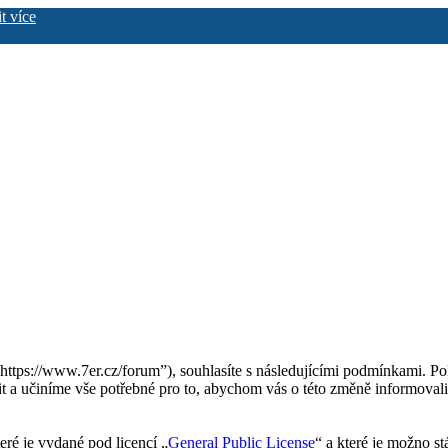
it více
“https://www.7er.cz/forum”), souhlasíte s následujícími podmínkami. Po
it a učiníme vše potřebné pro to, abychom vás o této změně informoval
eré je vydané pod licencí „
General Public License
“ a které je možno s