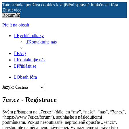
Tato stránka používá cookies k zajištění správné funkčnosti fóra.
Zjistit více
Rozumím
Přejít na obsah
Rychlé odkazy
Kontaktujte nás
FAQ
Kontaktujte nás
Přihlásit se
Obsah fóra
Jazyk:
7er.cz - Registrace
Svým přístupem na „7er.cz“ (dále jen “my”, “naše”, “nás”, “7er.cz”,
“https://www.7er.cz/forum”), souhlasíte s následujícími
podmínkami. Pokud nesouhlasíte, neprodleně opusťte „7er.cz“,
nevstupujte na něj a nepoužívejte jej. Vyhrazujeme si právo tyto