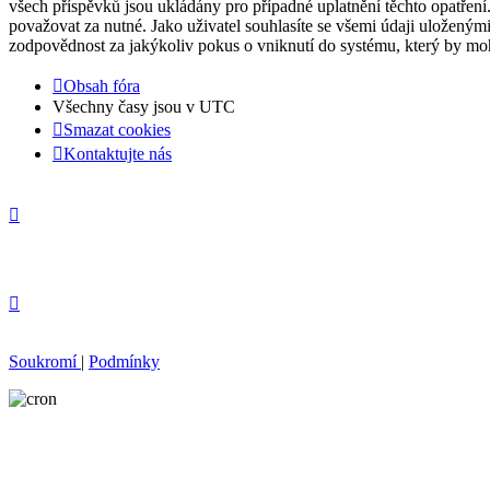
všech příspěvků jsou ukládány pro případné uplatnění těchto opatření
považovat za nutné. Jako uživatel souhlasíte se všemi údaji uloženým
zodpovědnost za jakýkoliv pokus o vniknutí do systému, který by moh
Obsah fóra
Všechny časy jsou v
UTC
Smazat cookies
Kontaktujte nás
Soukromí
|
Podmínky