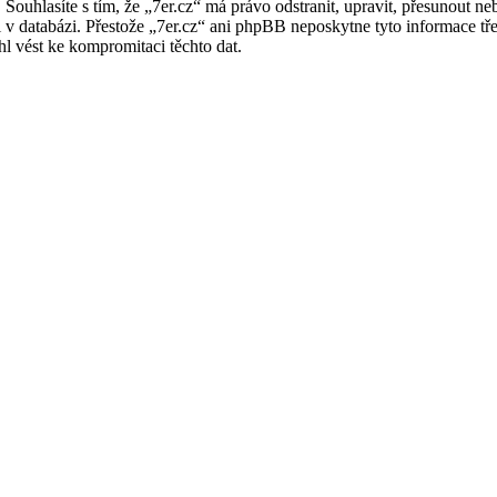
. Souhlasíte s tím, že „7er.cz“ má právo odstranit, upravit, přesunout
i v databázi. Přestože „7er.cz“ ani phpBB neposkytne tyto informace tř
l vést ke kompromitaci těchto dat.