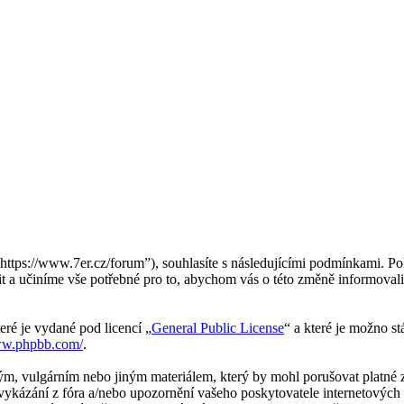
“https://www.7er.cz/forum”), souhlasíte s následujícími podmínkami. Po
it a učiníme vše potřebné pro to, abychom vás o této změně informoval
eré je vydané pod licencí „
General Public License
“ a které je možno s
ww.phpbb.com/
.
m, vulgárním nebo jiným materiálem, který by mohl porušovat platné zá
ykázání z fóra a/nebo upozornění vašeho poskytovatele internetových s