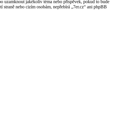
 nebo uzamknout jakékoliv téma nebo příspěvek, pokud to bude
etí straně nebo cizím osobám, nepřebírá „7er.cz“ ani phpBB