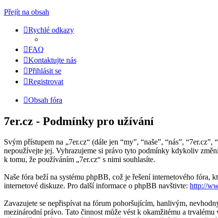
Přejít na obsah
Rychlé odkazy
FAQ
Kontaktujte nás
Přihlásit se
Registrovat
Obsah fóra
7er.cz - Podmínky pro užívání
Svým přístupem na „7er.cz“ (dále jen “my”, “naše”, “nás”, “7er.cz”, 
nepoužívejte jej. Vyhrazujeme si právo tyto podmínky kdykoliv změn
k tomu, že používáním „7er.cz“ s nimi souhlasíte.
Naše fóra beží na systému phpBB, což je řešení internetového fóra, kt
internetové diskuze. Pro další informace o phpBB navštivte:
http://w
Zavazujete se nepřispívat na fórum pohoršujícím, hanlivým, nevhodný
mezinárodní právo. Tato činnost může vést k okamžitému a trvalému v