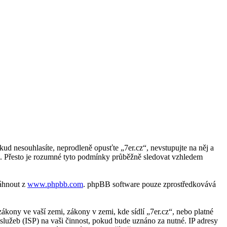
kud nesouhlasíte, neprodleně opusťte „7er.cz“, nevstupujte na něj a
i. Přesto je rozumné tyto podmínky průběžně sledovat vzhledem
táhnout z
www.phpbb.com
. phpBB software pouze zprostředkovává
kony ve vaší zemi, zákony v zemi, kde sídlí „7er.cz“, nebo platné
lužeb (ISP) na vaši činnost, pokud bude uznáno za nutné. IP adresy