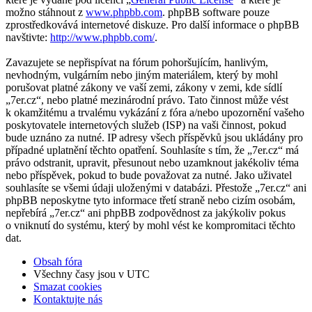
možno stáhnout z
www.phpbb.com
. phpBB software pouze
zprostředkovává internetové diskuze. Pro další informace o phpBB
navštivte:
http://www.phpbb.com/
.
Zavazujete se nepřispívat na fórum pohoršujícím, hanlivým,
nevhodným, vulgárním nebo jiným materiálem, který by mohl
porušovat platné zákony ve vaší zemi, zákony v zemi, kde sídlí
„7er.cz“, nebo platné mezinárodní právo. Tato činnost může vést
k okamžitému a trvalému vykázání z fóra a/nebo upozornění vašeho
poskytovatele internetových služeb (ISP) na vaši činnost, pokud
bude uznáno za nutné. IP adresy všech příspěvků jsou ukládány pro
případné uplatnění těchto opatření. Souhlasíte s tím, že „7er.cz“ má
právo odstranit, upravit, přesunout nebo uzamknout jakékoliv téma
nebo příspěvek, pokud to bude považovat za nutné. Jako uživatel
souhlasíte se všemi údaji uloženými v databázi. Přestože „7er.cz“ ani
phpBB neposkytne tyto informace třetí straně nebo cizím osobám,
nepřebírá „7er.cz“ ani phpBB zodpovědnost za jakýkoliv pokus
o vniknutí do systému, který by mohl vést ke kompromitaci těchto
dat.
Obsah fóra
Všechny časy jsou v
UTC
Smazat cookies
Kontaktujte nás