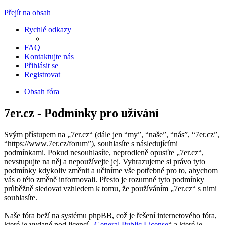
Přejít na obsah
Rychlé odkazy
FAQ
Kontaktujte nás
Přihlásit se
Registrovat
Obsah fóra
7er.cz - Podmínky pro užívání
Svým přístupem na „7er.cz“ (dále jen “my”, “naše”, “nás”, “7er.cz”,
“https://www.7er.cz/forum”), souhlasíte s následujícími
podmínkami. Pokud nesouhlasíte, neprodleně opusťte „7er.cz“,
nevstupujte na něj a nepoužívejte jej. Vyhrazujeme si právo tyto
podmínky kdykoliv změnit a učiníme vše potřebné pro to, abychom
vás o této změně informovali. Přesto je rozumné tyto podmínky
průběžně sledovat vzhledem k tomu, že používáním „7er.cz“ s nimi
souhlasíte.
Naše fóra beží na systému phpBB, což je řešení internetového fóra,
které je vydané pod licencí „
General Public License
“ a které je