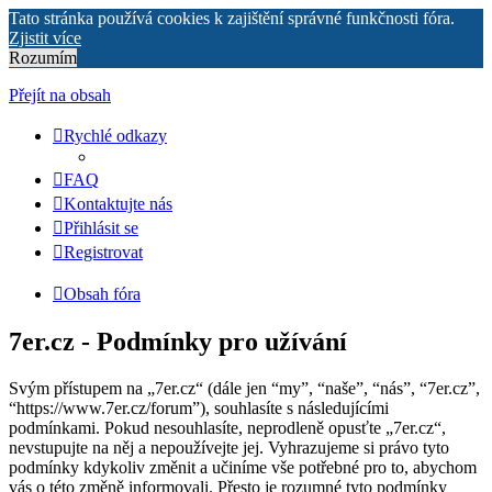
Tato stránka používá cookies k zajištění správné funkčnosti fóra.
Zjistit více
Rozumím
Přejít na obsah
Rychlé odkazy
FAQ
Kontaktujte nás
Přihlásit se
Registrovat
Obsah fóra
7er.cz - Podmínky pro užívání
Svým přístupem na „7er.cz“ (dále jen “my”, “naše”, “nás”, “7er.cz”,
“https://www.7er.cz/forum”), souhlasíte s následujícími
podmínkami. Pokud nesouhlasíte, neprodleně opusťte „7er.cz“,
nevstupujte na něj a nepoužívejte jej. Vyhrazujeme si právo tyto
podmínky kdykoliv změnit a učiníme vše potřebné pro to, abychom
vás o této změně informovali. Přesto je rozumné tyto podmínky