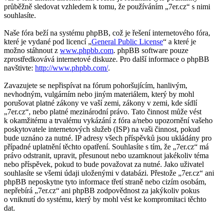
průběžně sledovat vzhledem k tomu, že používáním „7er.cz“ s nimi
souhlasíte.
Naše fóra beží na systému phpBB, což je řešení internetového fóra,
které je vydané pod licencí „
General Public License
“ a které je
možno stáhnout z
www.phpbb.com
. phpBB software pouze
zprostředkovává internetové diskuze. Pro další informace o phpBB
navštivte:
http://www.phpbb.com/
.
Zavazujete se nepřispívat na fórum pohoršujícím, hanlivým,
nevhodným, vulgárním nebo jiným materiálem, který by mohl
porušovat platné zákony ve vaší zemi, zákony v zemi, kde sídlí
„7er.cz“, nebo platné mezinárodní právo. Tato činnost může vést
k okamžitému a trvalému vykázání z fóra a/nebo upozornění vašeho
poskytovatele internetových služeb (ISP) na vaši činnost, pokud
bude uznáno za nutné. IP adresy všech příspěvků jsou ukládány pro
případné uplatnění těchto opatření. Souhlasíte s tím, že „7er.cz“ má
právo odstranit, upravit, přesunout nebo uzamknout jakékoliv téma
nebo příspěvek, pokud to bude považovat za nutné. Jako uživatel
souhlasíte se všemi údaji uloženými v databázi. Přestože „7er.cz“ ani
phpBB neposkytne tyto informace třetí straně nebo cizím osobám,
nepřebírá „7er.cz“ ani phpBB zodpovědnost za jakýkoliv pokus
o vniknutí do systému, který by mohl vést ke kompromitaci těchto
dat.