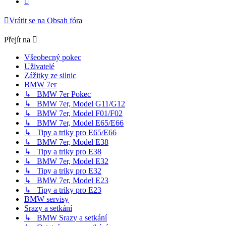
Vrátit se na Obsah fóra
Přejít na
Všeobecný pokec
Uživatelé
Zážitky ze silnic
BMW 7er
↳ BMW 7er Pokec
↳ BMW 7er, Model G11/G12
↳ BMW 7er, Model F01/F02
↳ BMW 7er, Model E65/E66
↳ Tipy a triky pro E65/E66
↳ BMW 7er, Model E38
↳ Tipy a triky pro E38
↳ BMW 7er, Model E32
↳ Tipy a triky pro E32
↳ BMW 7er, Model E23
↳ Tipy a triky pro E23
BMW servisy
Srazy a setkání
↳ BMW Srazy a setkání