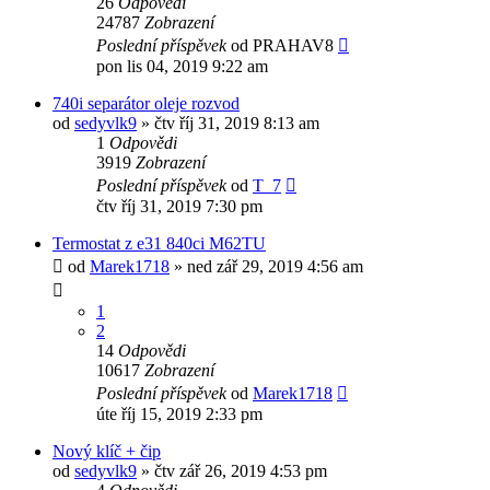
26
Odpovědi
24787
Zobrazení
Poslední příspěvek
od
PRAHAV8
pon lis 04, 2019 9:22 am
740i separátor oleje rozvod
od
sedyvlk9
»
čtv říj 31, 2019 8:13 am
1
Odpovědi
3919
Zobrazení
Poslední příspěvek
od
T_7
čtv říj 31, 2019 7:30 pm
Termostat z e31 840ci M62TU
od
Marek1718
»
ned zář 29, 2019 4:56 am
1
2
14
Odpovědi
10617
Zobrazení
Poslední příspěvek
od
Marek1718
úte říj 15, 2019 2:33 pm
Nový klíč + čip
od
sedyvlk9
»
čtv zář 26, 2019 4:53 pm