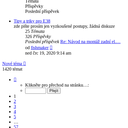
Témata
Příspěvky
Poslední příspěvek
Tipy a triky pro E38
zde pište prosím jen vyzkoušené postupy, žádná diskuze
25
Témata
326
Příspěvky
Poslední příspěvek
Re: Návod na montáž zadní el.…
Zobrazit
od
fishmaker
poslední
ned črc 19, 2020 9:14 am
příspěvek
Nové téma
1420 témat
Stránka
1
Klikněte pro přechod na stránku…:
z
57
1
2
3
4
5
…
57