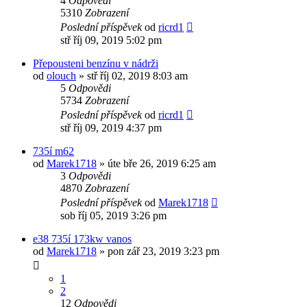
4
Odpovědi
5310
Zobrazení
Poslední příspěvek
od
ricrd1
stř říj 09, 2019 5:02 pm
Přepousteni benzínu v nádrži
od
olouch
»
stř říj 02, 2019 8:03 am
5
Odpovědi
5734
Zobrazení
Poslední příspěvek
od
ricrd1
stř říj 09, 2019 4:37 pm
735í m62
od
Marek1718
»
úte bře 26, 2019 6:25 am
3
Odpovědi
4870
Zobrazení
Poslední příspěvek
od
Marek1718
sob říj 05, 2019 3:26 pm
e38 735í 173kw vanos
od
Marek1718
»
pon zář 23, 2019 3:23 pm
1
2
12
Odpovědi