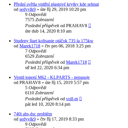
Přední světla vnitřní plastové krytky kde sehnat
od
sedyvlk9
»
úte říj 29, 2019 10:20 pm
9
Odpovědi
7575
Zobrazení
Poslední příspěvek
od
PRAHAV8
úte dub 14, 2020 8:10 am
Studeny štart kolisanie otáčok 735 ía 175kw
od
Marek1718
»
čtv pro 06, 2018 3:25 pm
7
Odpovědi
6529
Zobrazení
Poslední příspěvek
od
Marek1718
stř led 22, 2020 6:34 pm
Ventil topení M62 - KLPARTS - nepasuje
od
PRAHAV8
»
úte říj 15, 2019 5:57 pm
5
Odpovědi
6110
Zobrazení
Poslední příspěvek
od
volf-m
pát led 10, 2020 8:14 pm
740i abs,dsc problém
od
sedyvlk9
»
čtv říj 17, 2019 8:33 pm
9
Odpovědi