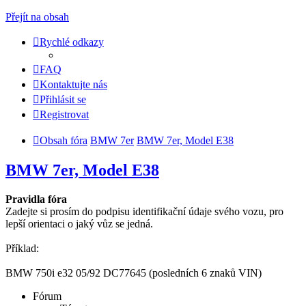
Přejít na obsah
Rychlé odkazy
FAQ
Kontaktujte nás
Přihlásit se
Registrovat
Obsah fóra
BMW 7er
BMW 7er, Model E38
BMW 7er, Model E38
Pravidla fóra
Zadejte si prosím do podpisu identifikační údaje svého vozu, pro
lepší orientaci o jaký vůz se jedná.
Příklad:
BMW 750i e32 05/92 DC77645 (posledních 6 znaků VIN)
Fórum