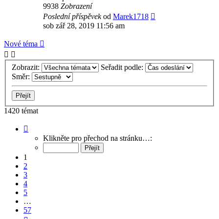
9938
Zobrazení
Poslední příspěvek
od
Marek1718
sob zář 28, 2019 11:56 am
Nové téma
Zobrazit:
Seřadit podle:
Směr:
1420 témat
Stránka
1
Klikněte pro přechod na stránku…:
z
57
1
2
3
4
5
…
57
Další