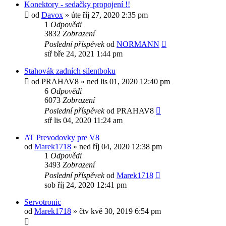
Konektory - sedačky propojení !!
od
Davox
»
úte říj 27, 2020 2:35 pm
1
Odpovědi
3832
Zobrazení
Poslední příspěvek
od
NORMANN
stř bře 24, 2021 1:44 pm
Stahovák zadních silentboku
od
PRAHAV8
»
ned lis 01, 2020 12:40 pm
6
Odpovědi
6073
Zobrazení
Poslední příspěvek
od
PRAHAV8
stř lis 04, 2020 11:24 am
AT Prevodovky pre V8
od
Marek1718
»
ned říj 04, 2020 12:38 pm
1
Odpovědi
3493
Zobrazení
Poslední příspěvek
od
Marek1718
sob říj 24, 2020 12:41 pm
Servotronic
od
Marek1718
»
čtv kvě 30, 2019 6:54 pm