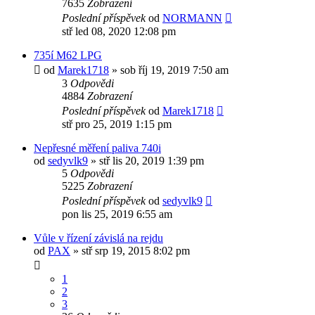
7635
Zobrazení
Poslední příspěvek
od
NORMANN
stř led 08, 2020 12:08 pm
735í M62 LPG
od
Marek1718
»
sob říj 19, 2019 7:50 am
3
Odpovědi
4884
Zobrazení
Poslední příspěvek
od
Marek1718
stř pro 25, 2019 1:15 pm
Nepřesné měření paliva 740i
od
sedyvlk9
»
stř lis 20, 2019 1:39 pm
5
Odpovědi
5225
Zobrazení
Poslední příspěvek
od
sedyvlk9
pon lis 25, 2019 6:55 am
Vůle v řízení závislá na rejdu
od
PAX
»
stř srp 19, 2015 8:02 pm
1
2
3