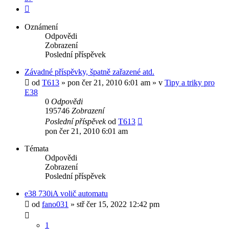
Další
Oznámení
Odpovědi
Zobrazení
Poslední příspěvek
Závadné příspěvky, špatně zařazené atd.
od
T613
»
pon čer 21, 2010 6:01 am
» v
Tipy a triky pro
E38
0
Odpovědi
195746
Zobrazení
Poslední příspěvek
od
T613
pon čer 21, 2010 6:01 am
Témata
Odpovědi
Zobrazení
Poslední příspěvek
e38 730iA volič automatu
od
fano031
»
stř čer 15, 2022 12:42 pm
1