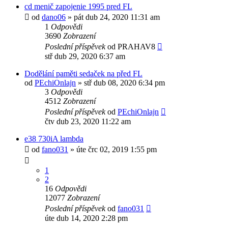
cd menič zapojenie 1995 pred FL
od
dano06
»
pát dub 24, 2020 11:31 am
1
Odpovědi
3690
Zobrazení
Poslední příspěvek
od
PRAHAV8
stř dub 29, 2020 6:37 am
Dodělání paměti sedaček na před FL
od
PEchiOnlajn
»
stř dub 08, 2020 6:34 pm
3
Odpovědi
4512
Zobrazení
Poslední příspěvek
od
PEchiOnlajn
čtv dub 23, 2020 11:22 am
e38 730iA lambda
od
fano031
»
úte črc 02, 2019 1:55 pm
1
2
16
Odpovědi
12077
Zobrazení
Poslední příspěvek
od
fano031
úte dub 14, 2020 2:28 pm