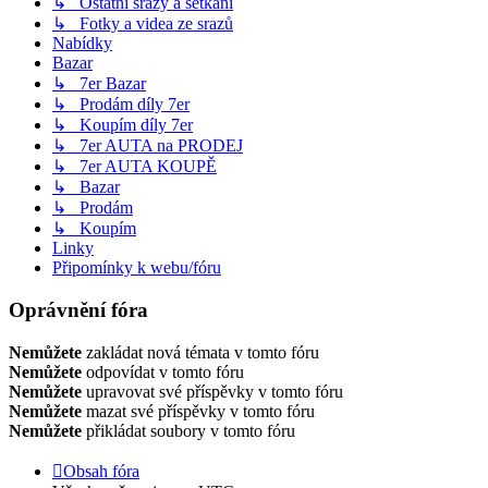
↳ Ostatní srazy a setkání
↳ Fotky a videa ze srazů
Nabídky
Bazar
↳ 7er Bazar
↳ Prodám díly 7er
↳ Koupím díly 7er
↳ 7er AUTA na PRODEJ
↳ 7er AUTA KOUPĚ
↳ Bazar
↳ Prodám
↳ Koupím
Linky
Připomínky k webu/fóru
Oprávnění fóra
Nemůžete
zakládat nová témata v tomto fóru
Nemůžete
odpovídat v tomto fóru
Nemůžete
upravovat své příspěvky v tomto fóru
Nemůžete
mazat své příspěvky v tomto fóru
Nemůžete
přikládat soubory v tomto fóru
Obsah fóra