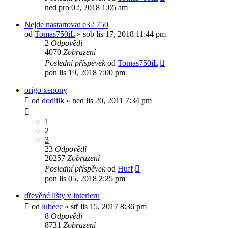
ned pro 02, 2018 1:05 am
Nejde nastartovat e32 750
od
Tomas750iL
»
sob lis 17, 2018 11:44 pm
2
Odpovědi
4070
Zobrazení
Poslední příspěvek
od
Tomas750iL
pon lis 19, 2018 7:00 pm
origo xenony
od
dodiiik
»
ned lis 20, 2011 7:34 pm
1
2
3
23
Odpovědi
20257
Zobrazení
Poslední příspěvek
od
Huff
pon lis 05, 2018 2:25 pm
dřevěné lišty v interieru
od
lubeec
»
stř lis 15, 2017 8:36 pm
8
Odpovědi
8731
Zobrazení