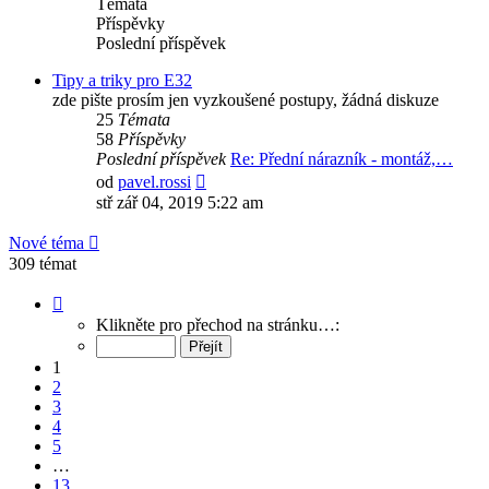
Témata
Příspěvky
Poslední příspěvek
Tipy a triky pro E32
zde pište prosím jen vyzkoušené postupy, žádná diskuze
25
Témata
58
Příspěvky
Poslední příspěvek
Re: Přední nárazník - montáž,…
Zobrazit
od
pavel.rossi
poslední
stř zář 04, 2019 5:22 am
příspěvek
Nové téma
309 témat
Stránka
1
Klikněte pro přechod na stránku…:
z
13
1
2
3
4
5
…
13