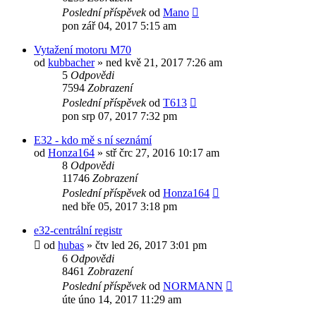
Poslední příspěvek
od
Mano
pon zář 04, 2017 5:15 am
Vytažení motoru M70
od
kubbacher
»
ned kvě 21, 2017 7:26 am
5
Odpovědi
7594
Zobrazení
Poslední příspěvek
od
T613
pon srp 07, 2017 7:32 pm
E32 - kdo mě s ní seznámí
od
Honza164
»
stř črc 27, 2016 10:17 am
8
Odpovědi
11746
Zobrazení
Poslední příspěvek
od
Honza164
ned bře 05, 2017 3:18 pm
e32-centrální registr
od
hubas
»
čtv led 26, 2017 3:01 pm
6
Odpovědi
8461
Zobrazení
Poslední příspěvek
od
NORMANN
úte úno 14, 2017 11:29 am