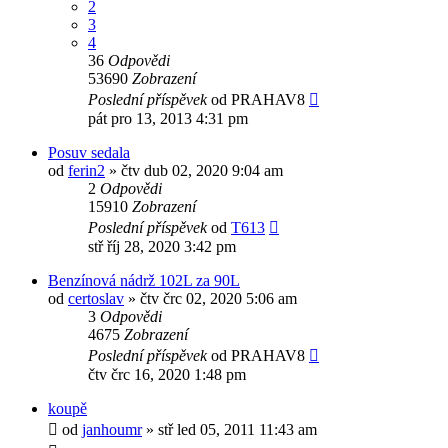
2
3
4
36
Odpovědi
53690
Zobrazení
Poslední příspěvek
od
PRAHAV8
pát pro 13, 2013 4:31 pm
Posuv sedala
od
ferin2
»
čtv dub 02, 2020 9:04 am
2
Odpovědi
15910
Zobrazení
Poslední příspěvek
od
T613
stř říj 28, 2020 3:42 pm
Benzínová nádrž 102L za 90L
od
certoslav
»
čtv črc 02, 2020 5:06 am
3
Odpovědi
4675
Zobrazení
Poslední příspěvek
od
PRAHAV8
čtv črc 16, 2020 1:48 pm
koupě
od
janhoumr
»
stř led 05, 2011 11:43 am