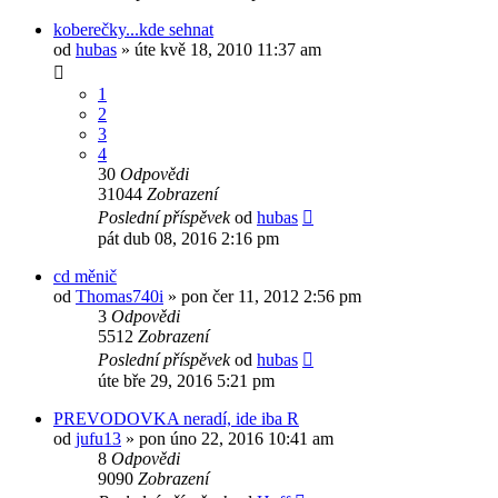
koberečky...kde sehnat
od
hubas
»
úte kvě 18, 2010 11:37 am
1
2
3
4
30
Odpovědi
31044
Zobrazení
Poslední příspěvek
od
hubas
pát dub 08, 2016 2:16 pm
cd měnič
od
Thomas740i
»
pon čer 11, 2012 2:56 pm
3
Odpovědi
5512
Zobrazení
Poslední příspěvek
od
hubas
úte bře 29, 2016 5:21 pm
PREVODOVKA neradí, ide iba R
od
jufu13
»
pon úno 22, 2016 10:41 am
8
Odpovědi
9090
Zobrazení