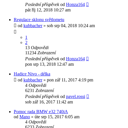
Poslední příspěvek
od
Honza164
pát říj 12, 2018 10:27 am
Regulace sklonu světlometu
od
kubbacher
»
sob srp 04, 2018 10:24 am
1
2
13
Odpovědi
11234
Zobrazení
Poslední příspěvek
od
Honza164
pon srp 13, 2018 12:47 am
Hadice Nivo - délka
od
kubbacher
»
pon zář 11, 2017 4:19 pm
4
Odpovědi
6231
Zobrazení
Poslední příspěvek
od
pavel.rossi
sob zář 16, 2017 11:42 am
Pomoc rada BMW e32 740iA
od
Mano
»
úte srp 15, 2017 6:05 am
4
Odpovědi
6233
Zobrazení