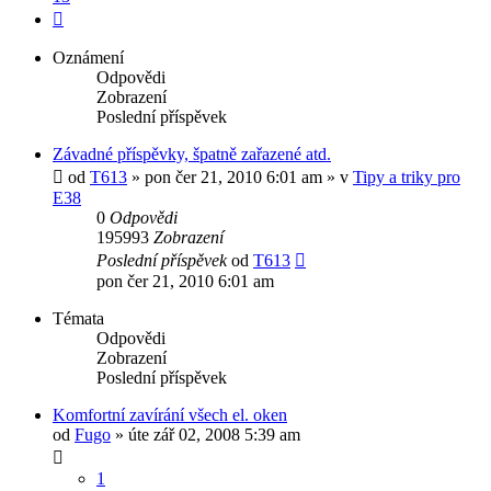
Další
Oznámení
Odpovědi
Zobrazení
Poslední příspěvek
Závadné příspěvky, špatně zařazené atd.
od
T613
»
pon čer 21, 2010 6:01 am
» v
Tipy a triky pro
E38
0
Odpovědi
195993
Zobrazení
Poslední příspěvek
od
T613
pon čer 21, 2010 6:01 am
Témata
Odpovědi
Zobrazení
Poslední příspěvek
Komfortní zavírání všech el. oken
od
Fugo
»
úte zář 02, 2008 5:39 am
1