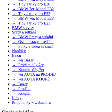
↳ Tipy a triky pro E38
↳ BMW 7er, Model E32
↳ Tipy a triky pro E32
↳ BMW 7er, Model E23
↳ Tipy a triky pro E23
BMW servisy
Srazy a setkání
↳ BMW Srazy a setkání
↳ Ostatní srazy a setkání
↳ Fotky a videa ze srazů
Nabídky
Bazar
↳ 7er Bazar
↳ Prodám díly 7er
↳ Koupím díly 7er
↳ 7er AUTA na PRODEJ
↳ 7er AUTA KOUPĚ
↳ Bazar
↳ Prodám
↳ Koupím
Linky
Připomínky k webu/fóru