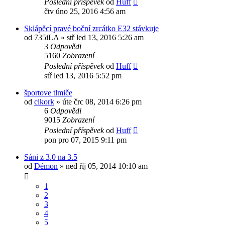
Poslední příspěvek
od
Huff
čtv úno 25, 2016 4:56 am
Sklápěcí pravé boční zrcátko E32 stávkuje
od
735iLA
»
stř led 13, 2016 5:26 am
3
Odpovědi
5160
Zobrazení
Poslední příspěvek
od
Huff
stř led 13, 2016 5:52 pm
športove tlmiče
od
cikork
»
úte črc 08, 2014 6:26 pm
6
Odpovědi
9015
Zobrazení
Poslední příspěvek
od
Huff
pon pro 07, 2015 9:11 pm
Sáni z 3.0 na 3.5
od
Démon
»
ned říj 05, 2014 10:10 am
1
2
3
4
5