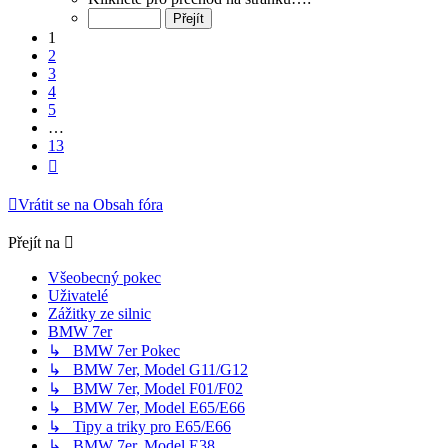
z
13
1
2
3
4
5
…
13
Další
Vrátit se na Obsah fóra
Přejít na
Všeobecný pokec
Uživatelé
Zážitky ze silnic
BMW 7er
↳ BMW 7er Pokec
↳ BMW 7er, Model G11/G12
↳ BMW 7er, Model F01/F02
↳ BMW 7er, Model E65/E66
↳ Tipy a triky pro E65/E66
↳ BMW 7er, Model E38