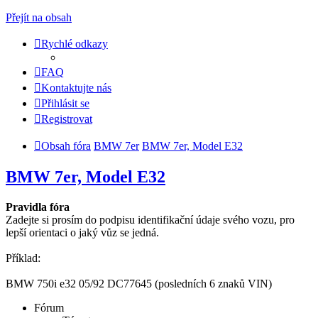
Přejít na obsah
Rychlé odkazy
FAQ
Kontaktujte nás
Přihlásit se
Registrovat
Obsah fóra
BMW 7er
BMW 7er, Model E32
BMW 7er, Model E32
Pravidla fóra
Zadejte si prosím do podpisu identifikační údaje svého vozu, pro
lepší orientaci o jaký vůz se jedná.
Příklad:
BMW 750i e32 05/92 DC77645 (posledních 6 znaků VIN)
Fórum