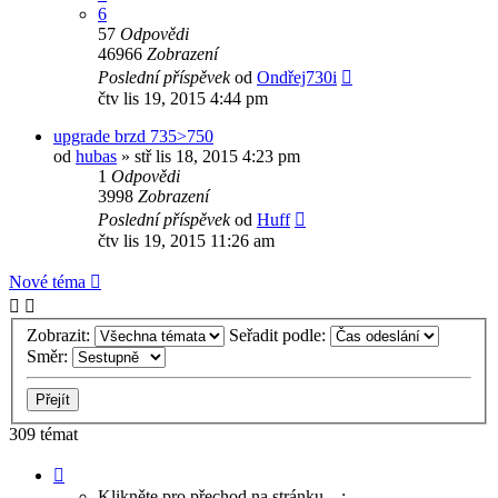
6
57
Odpovědi
46966
Zobrazení
Poslední příspěvek
od
Ondřej730i
čtv lis 19, 2015 4:44 pm
upgrade brzd 735>750
od
hubas
»
stř lis 18, 2015 4:23 pm
1
Odpovědi
3998
Zobrazení
Poslední příspěvek
od
Huff
čtv lis 19, 2015 11:26 am
Nové téma
Zobrazit:
Seřadit podle:
Směr:
309 témat
Stránka
1
Klikněte pro přechod na stránku…: