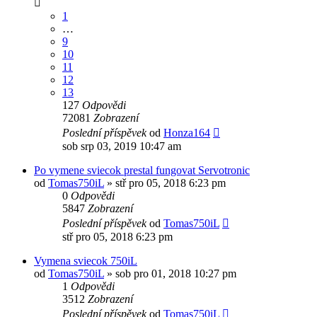
1
…
9
10
11
12
13
127
Odpovědi
72081
Zobrazení
Poslední příspěvek
od
Honza164
sob srp 03, 2019 10:47 am
Po vymene sviecok prestal fungovat Servotronic
od
Tomas750iL
»
stř pro 05, 2018 6:23 pm
0
Odpovědi
5847
Zobrazení
Poslední příspěvek
od
Tomas750iL
stř pro 05, 2018 6:23 pm
Vymena sviecok 750iL
od
Tomas750iL
»
sob pro 01, 2018 10:27 pm
1
Odpovědi
3512
Zobrazení
Poslední příspěvek
od
Tomas750iL