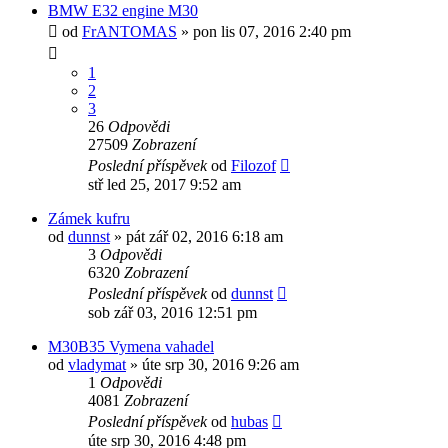
BMW E32 engine M30
od
FrANTOMAS
»
pon lis 07, 2016 2:40 pm
1
2
3
26
Odpovědi
27509
Zobrazení
Poslední příspěvek
od
Filozof
stř led 25, 2017 9:52 am
Zámek kufru
od
dunnst
»
pát zář 02, 2016 6:18 am
3
Odpovědi
6320
Zobrazení
Poslední příspěvek
od
dunnst
sob zář 03, 2016 12:51 pm
M30B35 Vymena vahadel
od
vladymat
»
úte srp 30, 2016 9:26 am
1
Odpovědi
4081
Zobrazení
Poslední příspěvek
od
hubas
úte srp 30, 2016 4:48 pm