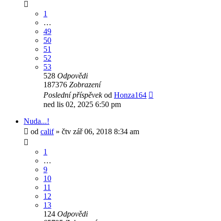
1
…
49
50
51
52
53
528
Odpovědi
187376
Zobrazení
Poslední příspěvek
od
Honza164
ned lis 02, 2025 6:50 pm
Nuda...!
od
calif
»
čtv zář 06, 2018 8:34 am
1
…
9
10
11
12
13
124
Odpovědi