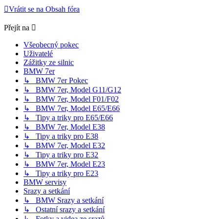
Vrátit se na Obsah fóra
Přejít na
Všeobecný pokec
Uživatelé
Zážitky ze silnic
BMW 7er
↳ BMW 7er Pokec
↳ BMW 7er, Model G11/G12
↳ BMW 7er, Model F01/F02
↳ BMW 7er, Model E65/E66
↳ Tipy a triky pro E65/E66
↳ BMW 7er, Model E38
↳ Tipy a triky pro E38
↳ BMW 7er, Model E32
↳ Tipy a triky pro E32
↳ BMW 7er, Model E23
↳ Tipy a triky pro E23
BMW servisy
Srazy a setkání
↳ BMW Srazy a setkání
↳ Ostatní srazy a setkání
↳ Fotky a videa ze srazů