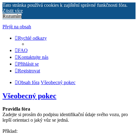
Tato stránka používá cookies k zajištění správné funkčnosti fóra.
Zjistit více
Rozumím
Přejít na obsah
Rychlé odkazy
FAQ
Kontaktujte nás
Přihlásit se
Registrovat
Obsah fóra
Všeobecný pokec
Všeobecný pokec
Pravidla fóra
Zadejte si prosím do podpisu identifikační údaje svého vozu, pro
lepší orientaci o jaký vůz se jedná.
Příklad: