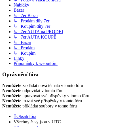
Nabídky
Bazar
↳ 7er Bazar
↳ Prodám díly 7er
↳ Koupím díly 7er
↳ 7er AUTA na PRODEJ
↳ 7er AUTA KOUPĚ
↳ Bazar
↳ Prodám
↳ Koupím
Linky
Připomínky k webu/fóru
Oprávnění fóra
Nemůžete
zakládat nová témata v tomto fóru
Nemůžete
odpovídat v tomto fóru
Nemůžete
upravovat své příspěvky v tomto fóru
Nemůžete
mazat své příspěvky v tomto fóru
Nemůžete
přikládat soubory v tomto fóru
Obsah fóra
Všechny časy jsou v
UTC