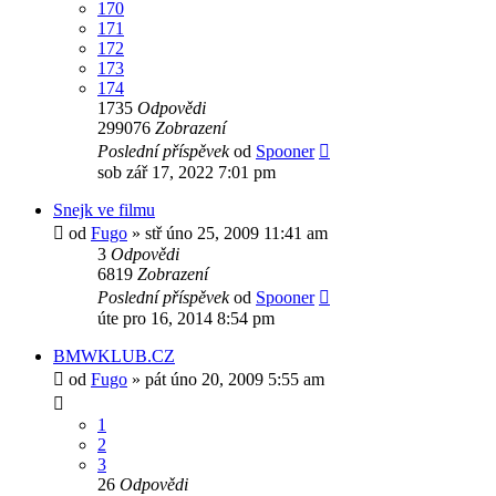
170
171
172
173
174
1735
Odpovědi
299076
Zobrazení
Poslední příspěvek
od
Spooner
sob zář 17, 2022 7:01 pm
Snejk ve filmu
od
Fugo
»
stř úno 25, 2009 11:41 am
3
Odpovědi
6819
Zobrazení
Poslední příspěvek
od
Spooner
úte pro 16, 2014 8:54 pm
BMWKLUB.CZ
od
Fugo
»
pát úno 20, 2009 5:55 am
1
2
3
26
Odpovědi