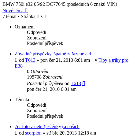
BMW 750i e32 05/92 DC77645 (posledních 6 znaků VIN)
Nové téma
7 témat • Stránka
1
z
1
Oznámení
Odpovědi
Zobrazení
Poslední příspěvek
Závadné příspěvky, špatně zařazené atd.
od
T613
»
pon čer 21, 2010 6:01 am
» v
Tipy a triky pro
E38
0
Odpovědi
195708
Zobrazení
Poslední příspěvek
od
T613
pon čer 21, 2010 6:01 am
Témata
Odpovědi
Zobrazení
Poslední příspěvek
7er foto z netu (leštěnky) a našich
od
scorpion
»
stř bře 20, 2013 12:18 am