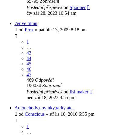
65795
Zobrazení
Poslední příspěvek
od
Spooner
čtv zář 28, 2023 10:54 am
7er ve filmu
od
Prox
»
pát bře 13, 2009 8:18 pm
1
…
43
44
45
46
47
469
Odpovědi
190034
Zobrazení
Poslední příspěvek
od
fishmaker
ned zář 18, 2022 9:55 pm
Autonehody,novinky,rarity atd.
od
Conscious
»
stř lis 10, 2010 6:35 pm
1
…