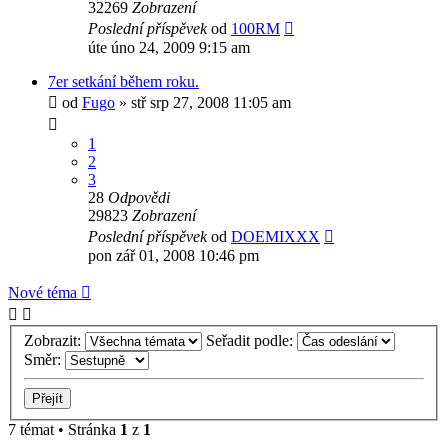
32269
Zobrazení
Poslední příspěvek
od
100RM
úte úno 24, 2009 9:15 am
7er setkání během roku.
od
Fugo
»
stř srp 27, 2008 11:05 am
1
2
3
28
Odpovědi
29823
Zobrazení
Poslední příspěvek
od
DOEMIXXX
pon zář 01, 2008 10:46 pm
Nové téma
Zobrazit:
Seřadit podle:
Směr:
7 témat • Stránka
1
z
1