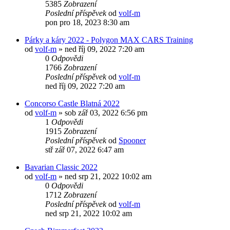
5385
Zobrazení
Poslední příspěvek
od
volf-m
pon pro 18, 2023 8:30 am
Párky a káry 2022 - Polygon MAX CARS Training
od
volf-m
»
ned říj 09, 2022 7:20 am
0
Odpovědi
1766
Zobrazení
Poslední příspěvek
od
volf-m
ned říj 09, 2022 7:20 am
Concorso Castle Blatná 2022
od
volf-m
»
sob zář 03, 2022 6:56 pm
1
Odpovědi
1915
Zobrazení
Poslední příspěvek
od
Spooner
stř zář 07, 2022 6:47 am
Bavarian Classic 2022
od
volf-m
»
ned srp 21, 2022 10:02 am
0
Odpovědi
1712
Zobrazení
Poslední příspěvek
od
volf-m
ned srp 21, 2022 10:02 am