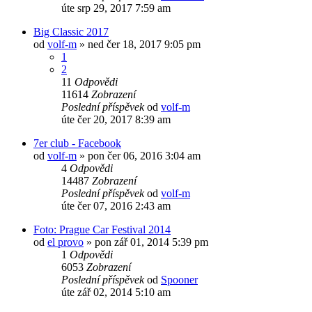
úte srp 29, 2017 7:59 am
Big Classic 2017
od
volf-m
»
ned čer 18, 2017 9:05 pm
1
2
11
Odpovědi
11614
Zobrazení
Poslední příspěvek
od
volf-m
úte čer 20, 2017 8:39 am
7er club - Facebook
od
volf-m
»
pon čer 06, 2016 3:04 am
4
Odpovědi
14487
Zobrazení
Poslední příspěvek
od
volf-m
úte čer 07, 2016 2:43 am
Foto: Prague Car Festival 2014
od
el provo
»
pon zář 01, 2014 5:39 pm
1
Odpovědi
6053
Zobrazení
Poslední příspěvek
od
Spooner
úte zář 02, 2014 5:10 am