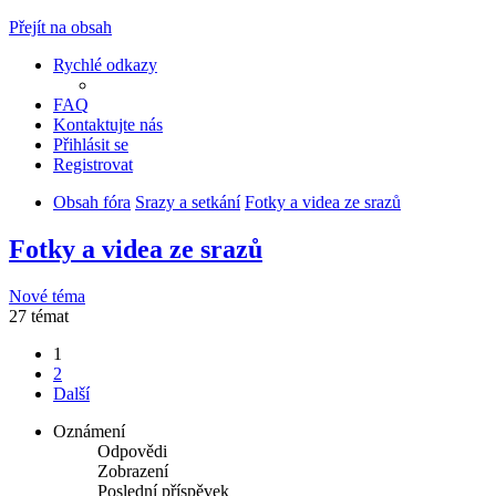
Přejít na obsah
Rychlé odkazy
FAQ
Kontaktujte nás
Přihlásit se
Registrovat
Obsah fóra
Srazy a setkání
Fotky a videa ze srazů
Fotky a videa ze srazů
Nové téma
27 témat
1
2
Další
Oznámení
Odpovědi
Zobrazení
Poslední příspěvek