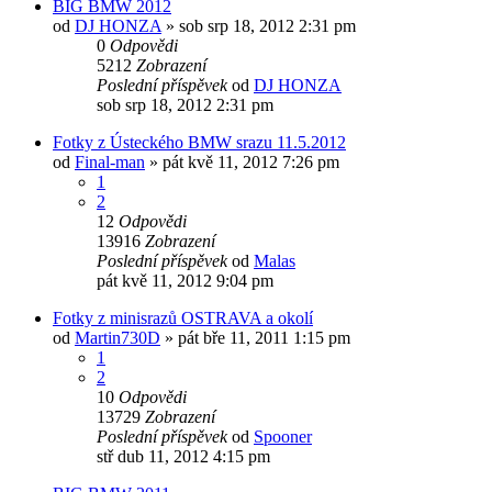
BIG BMW 2012
od
DJ HONZA
»
sob srp 18, 2012 2:31 pm
0
Odpovědi
5212
Zobrazení
Poslední příspěvek
od
DJ HONZA
sob srp 18, 2012 2:31 pm
Fotky z Ústeckého BMW srazu 11.5.2012
od
Final-man
»
pát kvě 11, 2012 7:26 pm
1
2
12
Odpovědi
13916
Zobrazení
Poslední příspěvek
od
Malas
pát kvě 11, 2012 9:04 pm
Fotky z minisrazů OSTRAVA a okolí
od
Martin730D
»
pát bře 11, 2011 1:15 pm
1
2
10
Odpovědi
13729
Zobrazení
Poslední příspěvek
od
Spooner
stř dub 11, 2012 4:15 pm