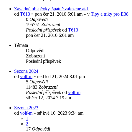
Závadné příspěvky, špatně zařazené atd.
od
T613
»
pon čer 21, 2010 6:01 am
» v
Tipy a triky pro E38
0
Odpovědi
195751
Zobrazení
Poslední příspěvek
od
T613
pon čer 21, 2010 6:01 am
Témata
Odpovědi
Zobrazení
Poslední příspěvek
Sezona 2024
od
volf-m
»
ned led 21, 2024 8:01 pm
5
Odpovědi
11483
Zobrazení
Poslední příspěvek
od
volf-m
stř čer 12, 2024 7:19 am
Sezona 2023
od
volf-m
»
stř kvě 10, 2023 9:34 am
1
2
17
Odpovědi