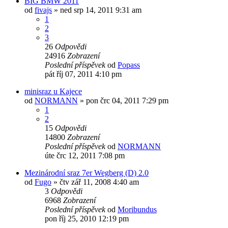
BIG BMW 2011
od
fivajs
»
ned srp 14, 2011 9:31 am
1
2
3
26
Odpovědi
24916
Zobrazení
Poslední příspěvek
od
Popass
pát říj 07, 2011 4:10 pm
minisraz u Kajece
od
NORMANN
»
pon črc 04, 2011 7:29 pm
1
2
15
Odpovědi
14800
Zobrazení
Poslední příspěvek
od
NORMANN
úte črc 12, 2011 7:08 pm
Mezinárodní sraz 7er Wegberg (D) 2.0
od
Fugo
»
čtv zář 11, 2008 4:40 am
3
Odpovědi
6968
Zobrazení
Poslední příspěvek
od
Moribundus
pon říj 25, 2010 12:19 pm