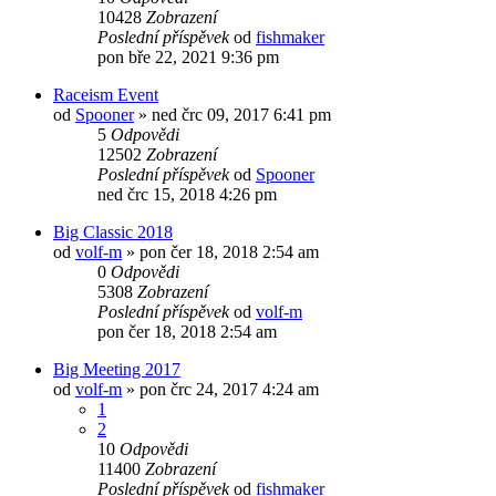
10428
Zobrazení
Poslední příspěvek
od
fishmaker
pon bře 22, 2021 9:36 pm
Raceism Event
od
Spooner
»
ned črc 09, 2017 6:41 pm
5
Odpovědi
12502
Zobrazení
Poslední příspěvek
od
Spooner
ned črc 15, 2018 4:26 pm
Big Classic 2018
od
volf-m
»
pon čer 18, 2018 2:54 am
0
Odpovědi
5308
Zobrazení
Poslední příspěvek
od
volf-m
pon čer 18, 2018 2:54 am
Big Meeting 2017
od
volf-m
»
pon črc 24, 2017 4:24 am
1
2
10
Odpovědi
11400
Zobrazení
Poslední příspěvek
od
fishmaker