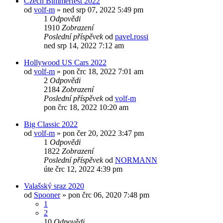
Czech Bimmerfest 2022
od
volf-m
»
ned srp 07, 2022 5:49 pm
1
Odpovědi
1910
Zobrazení
Poslední příspěvek
od
pavel.rossi
ned srp 14, 2022 7:12 am
Hollywood US Cars 2022
od
volf-m
»
pon črc 18, 2022 7:01 am
2
Odpovědi
2184
Zobrazení
Poslední příspěvek
od
volf-m
pon črc 18, 2022 10:20 am
Big Classic 2022
od
volf-m
»
pon čer 20, 2022 3:47 pm
1
Odpovědi
1822
Zobrazení
Poslední příspěvek
od
NORMANN
úte črc 12, 2022 4:39 pm
Valašský sraz 2020
od
Spooner
»
pon črc 06, 2020 7:48 pm
1
2
10
Odpovědi