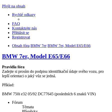
Přejít na obsah
Rychlé odkazy
FAQ
Kontaktujte nás
Přihlásit se
Registrovat
Obsah fóra
BMW 7er
BMW 7er, Model E65/E66
BMW 7er, Model E65/E66
Pravidla fóra
Zadejte si prosím do podpisu identifikační údaje svého vozu, pro
lepší orientaci o jaký vůz se jedná.
Příklad:
BMW 750i e32 05/92 DC77645 (posledních 6 znaků VIN)
Fórum
Témata
Příspěvky