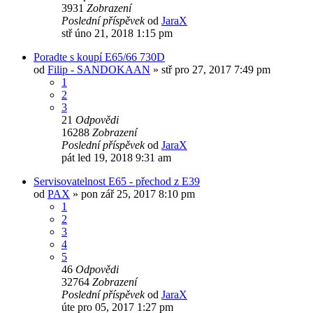
3931
Zobrazení
Poslední příspěvek
od
JaraX
stř úno 21, 2018 1:15 pm
Poradte s koupí E65/66 730D
od
Filip - SANDOKAAN
»
stř pro 27, 2017 7:49 pm
1
2
3
21
Odpovědi
16288
Zobrazení
Poslední příspěvek
od
JaraX
pát led 19, 2018 9:31 am
Servisovatelnost E65 - přechod z E39
od
PAX
»
pon zář 25, 2017 8:10 pm
1
2
3
4
5
46
Odpovědi
32764
Zobrazení
Poslední příspěvek
od
JaraX
úte pro 05, 2017 1:27 pm