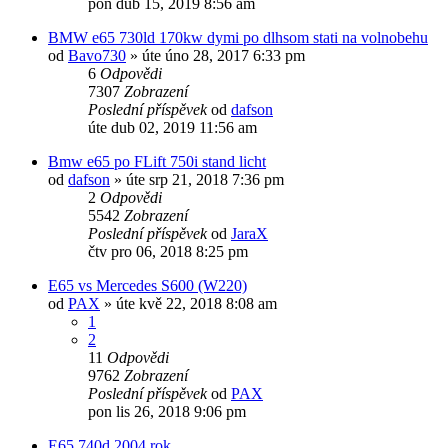
pon dub 15, 2019 8:56 am
BMW e65 730ld 170kw dymi po dlhsom stati na volnobehu
od
Bavo730
»
úte úno 28, 2017 6:33 pm
6
Odpovědi
7307
Zobrazení
Poslední příspěvek
od
dafson
úte dub 02, 2019 11:56 am
Bmw e65 po FLift 750i stand licht
od
dafson
»
úte srp 21, 2018 7:36 pm
2
Odpovědi
5542
Zobrazení
Poslední příspěvek
od
JaraX
čtv pro 06, 2018 8:25 pm
E65 vs Mercedes S600 (W220)
od
PAX
»
úte kvě 22, 2018 8:08 am
1
2
11
Odpovědi
9762
Zobrazení
Poslední příspěvek
od
PAX
pon lis 26, 2018 9:06 pm
E65 740d 2004 rok