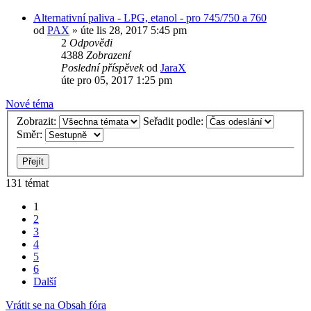
Alternativní paliva - LPG, etanol - pro 745/750 a 760
od
PAX
»
úte lis 28, 2017 5:45 pm
2
Odpovědi
4388
Zobrazení
Poslední příspěvek
od
JaraX
úte pro 05, 2017 1:25 pm
Nové téma
Zobrazit:
Seřadit podle:
Směr:
131 témat
1
2
3
4
5
6
Další
Vrátit se na Obsah fóra