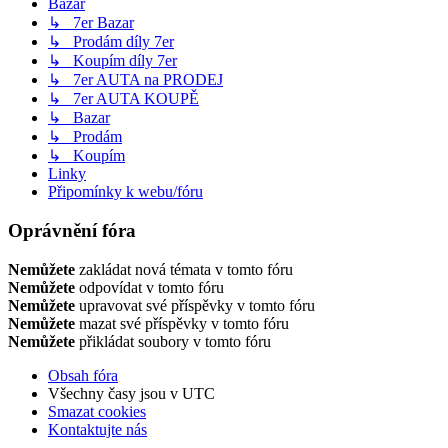
Bazar
↳ 7er Bazar
↳ Prodám díly 7er
↳ Koupím díly 7er
↳ 7er AUTA na PRODEJ
↳ 7er AUTA KOUPĚ
↳ Bazar
↳ Prodám
↳ Koupím
Linky
Připomínky k webu/fóru
Oprávnění fóra
Nemůžete
zakládat nová témata v tomto fóru
Nemůžete
odpovídat v tomto fóru
Nemůžete
upravovat své příspěvky v tomto fóru
Nemůžete
mazat své příspěvky v tomto fóru
Nemůžete
přikládat soubory v tomto fóru
Obsah fóra
Všechny časy jsou v
UTC
Smazat cookies
Kontaktujte nás