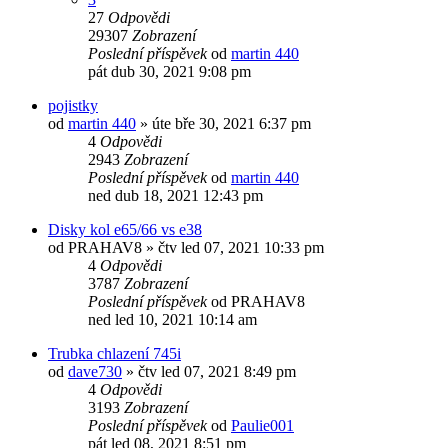
27
Odpovědi
29307
Zobrazení
Poslední příspěvek
od
martin 440
pát dub 30, 2021 9:08 pm
pojistky
od
martin 440
»
úte bře 30, 2021 6:37 pm
4
Odpovědi
2943
Zobrazení
Poslední příspěvek
od
martin 440
ned dub 18, 2021 12:43 pm
Disky kol e65/66 vs e38
od
PRAHAV8
»
čtv led 07, 2021 10:33 pm
4
Odpovědi
3787
Zobrazení
Poslední příspěvek
od
PRAHAV8
ned led 10, 2021 10:14 am
Trubka chlazení 745i
od
dave730
»
čtv led 07, 2021 8:49 pm
4
Odpovědi
3193
Zobrazení
Poslední příspěvek
od
Paulie001
pát led 08, 2021 8:51 pm