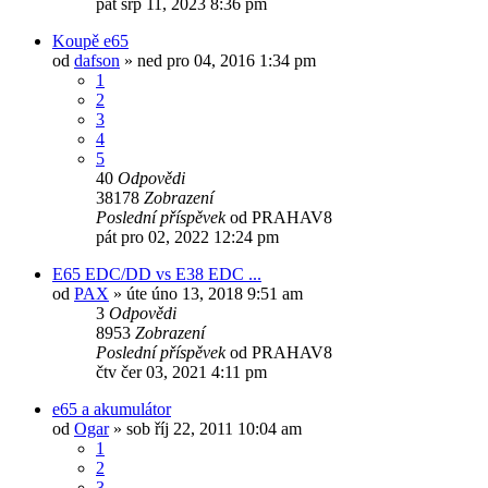
pát srp 11, 2023 8:36 pm
Koupě e65
od
dafson
»
ned pro 04, 2016 1:34 pm
1
2
3
4
5
40
Odpovědi
38178
Zobrazení
Poslední příspěvek
od
PRAHAV8
pát pro 02, 2022 12:24 pm
E65 EDC/DD vs E38 EDC ...
od
PAX
»
úte úno 13, 2018 9:51 am
3
Odpovědi
8953
Zobrazení
Poslední příspěvek
od
PRAHAV8
čtv čer 03, 2021 4:11 pm
e65 a akumulátor
od
Ogar
»
sob říj 22, 2011 10:04 am
1
2
3