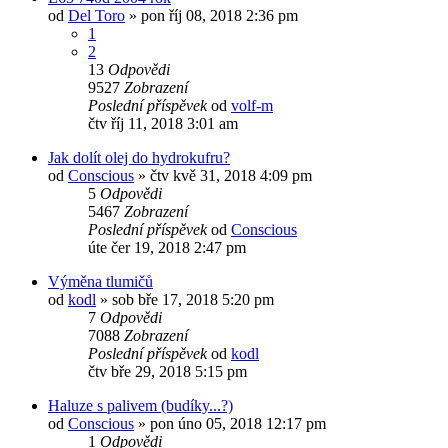
od
Del Toro
»
pon říj 08, 2018 2:36 pm
1
2
13
Odpovědi
9527
Zobrazení
Poslední příspěvek
od
volf-m
čtv říj 11, 2018 3:01 am
Jak dolít olej do hydrokufru?
od
Conscious
»
čtv kvě 31, 2018 4:09 pm
5
Odpovědi
5467
Zobrazení
Poslední příspěvek
od
Conscious
úte čer 19, 2018 2:47 pm
Výměna tlumičů
od
kodl
»
sob bře 17, 2018 5:20 pm
7
Odpovědi
7088
Zobrazení
Poslední příspěvek
od
kodl
čtv bře 29, 2018 5:15 pm
Haluze s palivem (budíky...?)
od
Conscious
»
pon úno 05, 2018 12:17 pm
1
Odpovědi