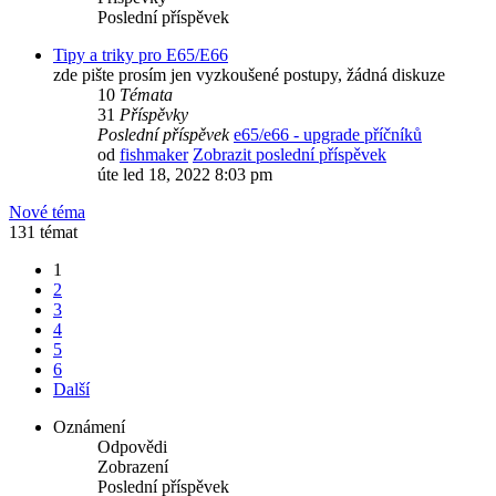
Poslední příspěvek
Tipy a triky pro E65/E66
zde pište prosím jen vyzkoušené postupy, žádná diskuze
10
Témata
31
Příspěvky
Poslední příspěvek
e65/e66 - upgrade příčníků
od
fishmaker
Zobrazit poslední příspěvek
úte led 18, 2022 8:03 pm
Nové téma
131 témat
1
2
3
4
5
6
Další
Oznámení
Odpovědi
Zobrazení
Poslední příspěvek