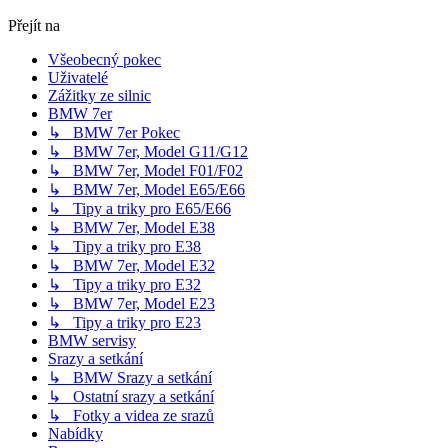
Přejít na
Všeobecný pokec
Uživatelé
Zážitky ze silnic
BMW 7er
↳ BMW 7er Pokec
↳ BMW 7er, Model G11/G12
↳ BMW 7er, Model F01/F02
↳ BMW 7er, Model E65/E66
↳ Tipy a triky pro E65/E66
↳ BMW 7er, Model E38
↳ Tipy a triky pro E38
↳ BMW 7er, Model E32
↳ Tipy a triky pro E32
↳ BMW 7er, Model E23
↳ Tipy a triky pro E23
BMW servisy
Srazy a setkání
↳ BMW Srazy a setkání
↳ Ostatní srazy a setkání
↳ Fotky a videa ze srazů
Nabídky