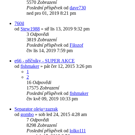
5570
Zobrazení
Poslední příspěvek
od
dave730
ned pro 01, 2019 8:21 pm
760il
od
Stew1988
»
stř lis 13, 2019 9:32 pm
3
Odpovědi
3819
Zobrazení
Poslední příspěvek
od
Filozof
čtv lis 14, 2019 7:59 pm
e66 - příčníky - SUPER AKCE
od
fishmaker
»
pát čer 12, 2015 3:26 pm
1
2
16
Odpovědi
17575
Zobrazení
Poslední příspěvek
od
fishmaker
čtv kvě 09, 2019 10:33 pm
Separator oleja=zazrak
od
gombo
»
sob led 24, 2015 4:28 am
7
Odpovědi
8298
Zobrazení
Poslední příspěvek
od
lolko111