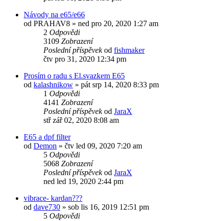
Návody na e65/e66
od
PRAHAV8
»
ned pro 20, 2020 1:27 am
2
Odpovědi
3109
Zobrazení
Poslední příspěvek
od
fishmaker
čtv pro 31, 2020 12:34 pm
Prosím o radu s El.svazkem E65
od
kalashnikow
»
pát srp 14, 2020 8:33 pm
1
Odpovědi
4141
Zobrazení
Poslední příspěvek
od
JaraX
stř zář 02, 2020 8:08 am
E65 a dpf filter
od
Demon
»
čtv led 09, 2020 7:20 am
5
Odpovědi
5068
Zobrazení
Poslední příspěvek
od
JaraX
ned led 19, 2020 2:44 pm
vibrace- kardan???
od
dave730
»
sob lis 16, 2019 12:51 pm
5
Odpovědi