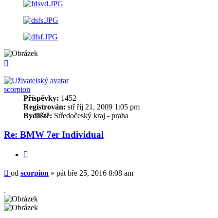
Nahoru
scorpion
Příspěvky:
1452
Registrován:
stř říj 21, 2009 1:05 pm
Bydliště:
Středočeský kraj - praha
Re: BMW 7er Individual
Citovat
Příspěvek
od
scorpion
»
pát bře 25, 2016 8:08 am
.