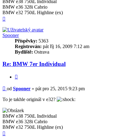
BMW e38 750iL Individual
BMW e36 328i Cabrio
BMW e32 750iL Highline (ex)
Nahoru
Spooner
Příspěvky:
5363
Registrován:
pát říj 16, 2009 7:12 am
Bydliště:
Ostrava
Re: BMW 7er Individual
Citovat
Příspěvek
od
Spooner
»
pát pro 25, 2015 9:23 pm
To je takhle originál v e32?
BMW e38 750iL Individual
BMW e36 328i Cabrio
BMW e32 750iL Highline (ex)
Nahoru