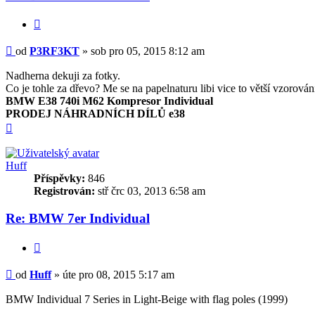
Citovat
Příspěvek
od
P3RF3KT
»
sob pro 05, 2015 8:12 am
Nadherna dekuji za fotky.
Co je tohle za dřevo? Me se na papelnaturu libi vice to větší vzorován
BMW E38 740i M62 Kompresor Individual
PRODEJ NÁHRADNÍCH DÍLŮ e38
Nahoru
Huff
Příspěvky:
846
Registrován:
stř črc 03, 2013 6:58 am
Re: BMW 7er Individual
Citovat
Příspěvek
od
Huff
»
úte pro 08, 2015 5:17 am
BMW Individual 7 Series in Light-Beige with flag poles (1999)