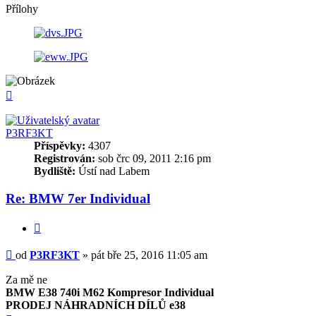
Přílohy
Nahoru
P3RF3KT
Příspěvky:
4307
Registrován:
sob črc 09, 2011 2:16 pm
Bydliště:
Ústí nad Labem
Re: BMW 7er Individual
Citovat
Příspěvek
od
P3RF3KT
»
pát bře 25, 2016 11:05 am
Za mě ne
BMW E38 740i M62 Kompresor Individual
PRODEJ NÁHRADNÍCH DÍLŮ e38