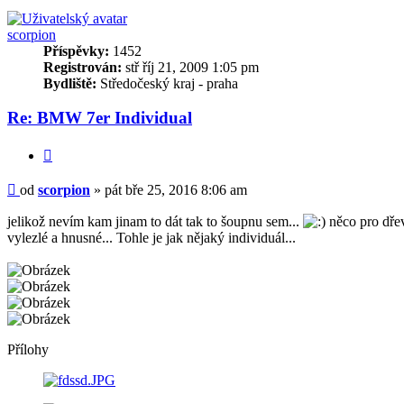
scorpion
Příspěvky:
1452
Registrován:
stř říj 21, 2009 1:05 pm
Bydliště:
Středočeský kraj - praha
Re: BMW 7er Individual
Citovat
Příspěvek
od
scorpion
»
pát bře 25, 2016 8:06 am
jelikož nevím kam jinam to dát tak to šoupnu sem...
něco pro dřev
vylezlé a hnusné... Tohle je jak nějaký individuál...
Přílohy