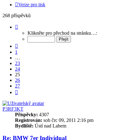
Verze pro tisk
268 příspěvků
Stránka
25
Klikněte pro přechod na stránku…:
z
27
Předchozí
1
…
23
24
25
26
27
Další
P3RF3KT
Příspěvky:
4307
Registrován:
sob črc 09, 2011 2:16 pm
Bydliště:
Ústí nad Labem
Re: BMW 7er Individual