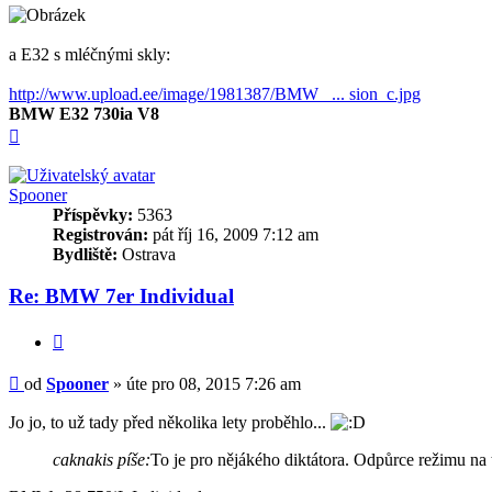
a E32 s mléčnými skly:
http://www.upload.ee/image/1981387/BMW_ ... sion_c.jpg
BMW E32 730ia V8
Nahoru
Spooner
Příspěvky:
5363
Registrován:
pát říj 16, 2009 7:12 am
Bydliště:
Ostrava
Re: BMW 7er Individual
Citovat
Příspěvek
od
Spooner
»
úte pro 08, 2015 7:26 am
Jo jo, to už tady před několika lety proběhlo...
caknakis píše:
To je pro nějákého diktátora. Odpůrce režimu na